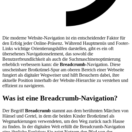
Die moderne Website-Navigation ist ein entscheidender Faktor für
den Erfolg jeder Online-Präsenz. Während Hauptmenüs und Footer-
Links wichtige Orientierungshilfen darstellen, gibt es ein oft
übersehenes Navigationselement, das sowohl die
Benutzerfreundlichkeit als auch die Suchmaschinenoptimierung
erheblich verbessern kann: die
Breadcrumb
-Navigation. Diese
unscheinbare Brotkrümel-Spur am oberen Bereich einer Webseite
fungiert als digitaler Wegweiser und hilft Besuchern dabei, ihre
aktuelle Position innerhalb der Website-Hierarchie zu verstehen und
effizient zu navigieren.
Was ist eine Breadcrumb-Navigation?
Der Begriff
Breadcrumb
stammt aus dem berühmten Märchen von
Hänsel und Gretel, in dem die beiden Kinder Brotkrümel als
Wegmarkierungen verwendeten, um den Weg zurück nach Hause
zu finden. In der digitalen Welt erfüllt die Breadcrumb-Navigation
eine ähnliche Funktion: Sie zeigt Nutzern den Pfad von der