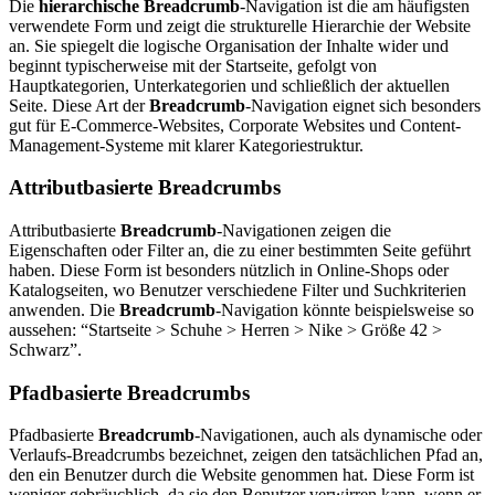
Die
hierarchische Breadcrumb
-Navigation ist die am häufigsten
verwendete Form und zeigt die strukturelle Hierarchie der Website
an. Sie spiegelt die logische Organisation der Inhalte wider und
beginnt typischerweise mit der Startseite, gefolgt von
Hauptkategorien, Unterkategorien und schließlich der aktuellen
Seite. Diese Art der
Breadcrumb
-Navigation eignet sich besonders
gut für E-Commerce-Websites, Corporate Websites und Content-
Management-Systeme mit klarer Kategoriestruktur.
Attributbasierte Breadcrumbs
Attributbasierte
Breadcrumb
-Navigationen zeigen die
Eigenschaften oder Filter an, die zu einer bestimmten Seite geführt
haben. Diese Form ist besonders nützlich in Online-Shops oder
Katalogseiten, wo Benutzer verschiedene Filter und Suchkriterien
anwenden. Die
Breadcrumb
-Navigation könnte beispielsweise so
aussehen: “Startseite > Schuhe > Herren > Nike > Größe 42 >
Schwarz”.
Pfadbasierte Breadcrumbs
Pfadbasierte
Breadcrumb
-Navigationen, auch als dynamische oder
Verlaufs-Breadcrumbs bezeichnet, zeigen den tatsächlichen Pfad an,
den ein Benutzer durch die Website genommen hat. Diese Form ist
weniger gebräuchlich, da sie den Benutzer verwirren kann, wenn er