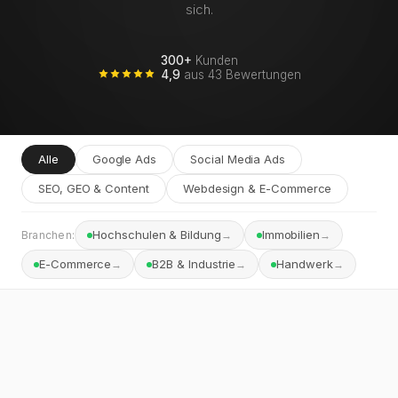
sich.
300+
Kunden
4,9
aus 43 Bewertungen
Alle
Google Ads
Social Media Ads
SEO, GEO & Content
Webdesign & E-Commerce
Hochschulen & Bildung
Immobilien
→
→
Branchen:
E-Commerce
B2B & Industrie
Handwerk
→
→
→