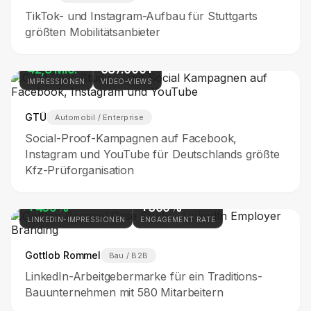
TikTok- und Instagram-Aufbau für Stuttgarts
größten Mobilitätsanbieter
42,8 Mio.
687.000+
IMPRESSIONEN
VIDEO-VIEWS
GTÜ
Automobil / Enterprise
Social-Proof-Kampagnen auf Facebook,
Instagram und YouTube für Deutschlands größte
Kfz-Prüforganisation
+459%
+300%
LINKEDIN-IMPRESSIONEN
ENGAGEMENT RATE
Gottlob Rommel
Bau / B2B
LinkedIn-Arbeitgebermarke für ein Traditions-
Bauunternehmen mit 580 Mitarbeitern