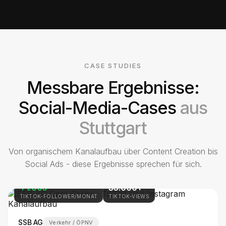
CASE STUDIES
Messbare Ergebnisse:
Social-Media-Cases
aus
Stuttgart
Von organischem Kanalaufbau über Content Creation bis
Social Ads - diese Ergebnisse sprechen für sich.
+1.000
35.000+
TIKTOK-FOLLOWER/MONAT
TIKTOK-VIEWS
SSB AG
Verkehr / ÖPNV