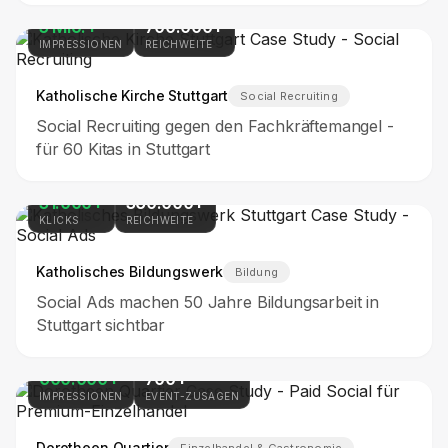
5 Mio.+
700.000+
IMPRESSIONEN
REICHWEITE
Katholische Kirche Stuttgart
Social Recruiting
Social Recruiting gegen den Fachkräftemangel -
für 60 Kitas in Stuttgart
31.000+
360.000+
KLICKS
REICHWEITE
Katholisches Bildungswerk
Bildung
Social Ads machen 50 Jahre Bildungsarbeit in
Stuttgart sichtbar
600.000+
700+
IMPRESSIONEN
EVENT-ZUSAGEN
Dorotheen Quartier
Einzelhandel & Gastronomie