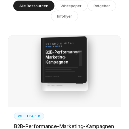
Alle Ressourcen
Whitepaper
Ratgeber
Infoflyer
OSTEND DIGITAL
KAPITEL 01
WHITEPAPER
1
Die häufigsten B2B-
B2B-Performance-
Stolperfallen
Marketing-
Kampagnen
OSTEND.DIGITAL
PDF
OSTEND.DIGITAL
WHITEPAPER
B2B-Performance-Marketing-Kampagnen