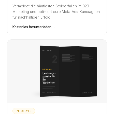
Vermeidet die häufigsten Stolperfallen im B2B-
Marketing und optimiert eure Meta-Ads-Kampagnen
für nachhaltigen Erfolg.
→
Kostenlos herunterladen
OSTEND
2
INFOFLYER
Leistungs­
pakete für
Ihr
Wachstum
PDF · KOSTENLOS
OSTEND.DIGITAL
INFOFLYER