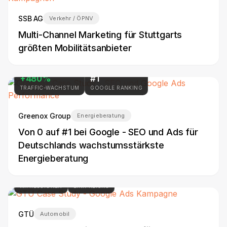
SSB AG
Verkehr / ÖPNV
Multi-Channel Marketing für Stuttgarts
größten Mobilitätsanbieter
+480%
#1
TRAFFIC-WACHSTUM
GOOGLE RANKING
Greenox Group
Energieberatung
Von 0 auf #1 bei Google - SEO und Ads für
Deutschlands wachstumsstärkste
Energieberatung
42M+
478K+
IMPRESSIONEN
LINK-KLICKS
GTÜ
Automobil