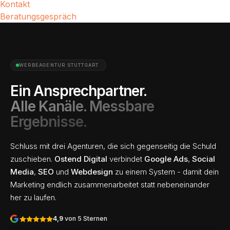
Kontakt
Beratungsgespräch
WERBEAGENTUR STUTTGART
Mehr an
Ein Ansprechpartner.
Gesponsert
Couver
Fruchtgelée-
Alle Kanäle. Messbare
energieausweis
Essenc
Würfel 8
News
Maps
weiß
Ergebnisse.
Bilder
Alle
Sorten
★★★
Gesponsert
★★★★★
Greenox
confis-
confis-
G
Schluss mit drei Agenturen, die sich gegenseitig die Schuld
greenox.de
express
CONFIS EXPRESS
express.de
Energieausweis online
zuschieben.
Ostend Digital
verbindet
Google Ads
,
Social
Shopping Ads
erstellen — schnell &
Media
,
SEO
und
Webdesign
zu einem System - damit dein
rechtssicher
PUTZMEISTER ·
Bedarfs- und
Marketing endlich zusammenarbeitet statt nebeneinander
Verbrauchsausweis vom
GOOGLE ADS
her zu laufen.
zertifizierten Energieberater.
Jetzt online beantragen.
4,9
von 5 Sternen
Verbrauchsausweis