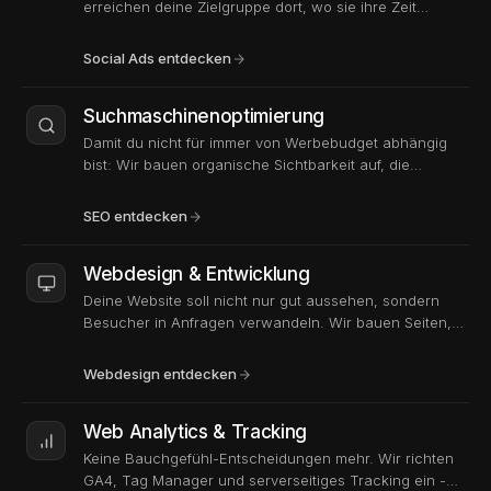
erreichen deine Zielgruppe dort, wo sie ihre Zeit
verbringt. Nicht mit generischen Stockfoto-Anzeigen,
sondern mit Creatives, die stoppen und konvertieren.
Social Ads entdecken
Suchmaschinenoptimierung
Damit du nicht für immer von Werbebudget abhängig
bist: Wir bauen organische Sichtbarkeit auf, die
langfristig Anfragen bringt - ohne pro Klick zu
bezahlen.
SEO entdecken
Webdesign & Entwicklung
Deine Website soll nicht nur gut aussehen, sondern
Besucher in Anfragen verwandeln. Wir bauen Seiten,
die schnell laden, bei Google gefunden werden und
Vertrauen schaffen.
Webdesign entdecken
Web Analytics & Tracking
Keine Bauchgefühl-Entscheidungen mehr. Wir richten
GA4, Tag Manager und serverseitiges Tracking ein -