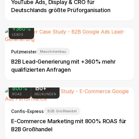
YouTube Ads, Display & CRO für
Deutschlands größte Prüforganisation
+360%
LEADS
Putzmeister
Maschinenbau
B2B Lead-Generierung mit +360% mehr
qualifizierten Anfragen
800%
150+
ROAS
NEUKUNDEN
Confis-Express
B2B Großhandel
E-Commerce Marketing mit 800% ROAS für
B2B Großhandel