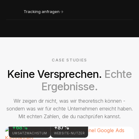
damit du exakt weißt, welcher Kanal Anfragen bringt
und welcher Geld verbrennt.
Tracking anfragen
CASE STUDIES
Keine Versprechen.
Echte
Ergebnisse.
Wir zeigen dir nicht, was wir theoretisch können -
sondern was wir für echte Unternehmen erreicht haben.
Mit echten Zahlen, die du nachprüfen kannst.
+68%
+87%
UMSATZWACHSTUM
WEBSITE-NUTZER