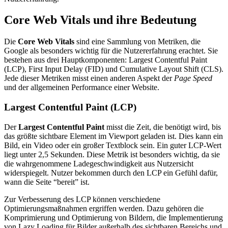
Core Web Vitals und ihre Bedeutung
Die
Core Web Vitals
sind eine Sammlung von Metriken, die
Google als besonders wichtig für die Nutzererfahrung erachtet. Sie
bestehen aus drei Hauptkomponenten: Largest Contentful Paint
(LCP), First Input Delay (FID) und Cumulative Layout Shift (CLS).
Jede dieser Metriken misst einen anderen Aspekt der
Page Speed
und der allgemeinen Performance einer Website.
Largest Contentful Paint (LCP)
Der
Largest Contentful Paint
misst die Zeit, die benötigt wird, bis
das größte sichtbare Element im Viewport geladen ist. Dies kann ein
Bild, ein Video oder ein großer Textblock sein. Ein guter LCP-Wert
liegt unter 2,5 Sekunden. Diese Metrik ist besonders wichtig, da sie
die wahrgenommene Ladegeschwindigkeit aus Nutzersicht
widerspiegelt. Nutzer bekommen durch den LCP ein Gefühl dafür,
wann die Seite “bereit” ist.
Zur Verbesserung des LCP können verschiedene
Optimierungsmaßnahmen ergriffen werden. Dazu gehören die
Komprimierung und Optimierung von Bildern, die Implementierung
von Lazy Loading für Bilder außerhalb des sichtbaren Bereichs und