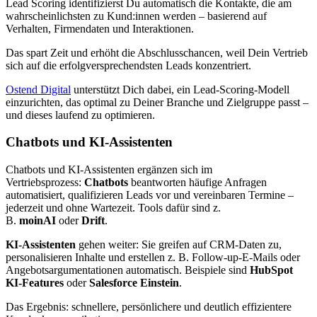
Lead Scoring identifizierst Du automatisch die Kontakte, die am
wahrscheinlichsten zu Kund:innen werden – basierend auf
Verhalten, Firmendaten und Interaktionen.
Das spart Zeit und erhöht die Abschlusschancen, weil Dein Vertrieb
sich auf die erfolgversprechendsten Leads konzentriert.
Ostend Digital
unterstützt Dich dabei, ein Lead-Scoring-Modell
einzurichten, das optimal zu Deiner Branche und Zielgruppe passt –
und dieses laufend zu optimieren.
Chatbots und KI-Assistenten
Chatbots und KI-Assistenten ergänzen sich im
Vertriebsprozess:
Chatbots
beantworten häufige Anfragen
automatisiert, qualifizieren Leads vor und vereinbaren Termine –
jederzeit und ohne Wartezeit. Tools dafür sind z.
B.
moinAI
oder
Drift
.
KI-Assistenten
gehen weiter: Sie greifen auf CRM-Daten zu,
personalisieren Inhalte und erstellen z. B. Follow-up-E-Mails oder
Angebotsargumentationen automatisch. Beispiele sind
HubSpot
KI-Features
oder
Salesforce Einstein
.
Das Ergebnis: schnellere, persönlichere und deutlich effizientere