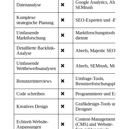
Google Analytics, Ahrefs,
Datenanalyse
❌
SEMrush
Komplexe
❌
SEO-Experten und -Berater
strategische Planung
Umfassende
Marktforschungstools und -
❌
Marktforschung
dienste
Detaillierte Backlink-
❌
Ahrefs, Majestic SEO
Analyse
Umfassende
❌
Ahrefs, SEMrush, Moz Pro
Wettbewerbsanalysen
Umfrage-Tools,
Benutzerinterviews
❌
Benutzerforschungsplattform
Code schreiben
❌
Programmierer und Entwickl
Grafikdesign-Tools und
Kreatives Design
❌
Designer
Content-Management-Syste
Echtzeit-Website-
❌
(CMS) und Website-
Anpassungen