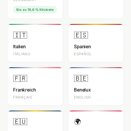
Bis zu 18,6 % Klickrate
🇮🇹
🇪🇸
Italien
Spanien
ITALIANO
ESPAÑOL
🇫🇷
🇧🇪
Frankreich
Benelux
FRANÇAIS
ENGLISH
🇪🇺
🌍