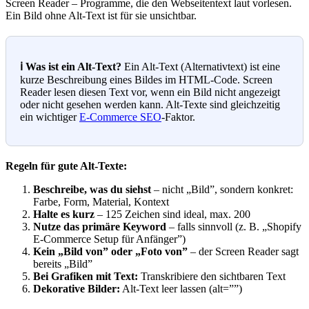
Screen Reader – Programme, die den Webseitentext laut vorlesen.
Ein Bild ohne Alt-Text ist für sie unsichtbar.
ℹ️ Was ist ein Alt-Text?
Ein Alt-Text (Alternativtext) ist eine
kurze Beschreibung eines Bildes im HTML-Code. Screen
Reader lesen diesen Text vor, wenn ein Bild nicht angezeigt
oder nicht gesehen werden kann. Alt-Texte sind gleichzeitig
ein wichtiger
E-Commerce SEO
-Faktor.
Regeln für gute Alt-Texte:
Beschreibe, was du siehst
– nicht „Bild”, sondern konkret:
Farbe, Form, Material, Kontext
Halte es kurz
– 125 Zeichen sind ideal, max. 200
Nutze das primäre Keyword
– falls sinnvoll (z. B. „Shopify
E-Commerce Setup für Anfänger”)
Kein „Bild von” oder „Foto von”
– der Screen Reader sagt
bereits „Bild”
Bei Grafiken mit Text:
Transkribiere den sichtbaren Text
Dekorative Bilder:
Alt-Text leer lassen (alt=””)