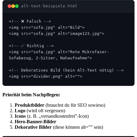
alt-text-beispiele.html
<!-- ❌ Falsch -->

<img src="sofa.jpg" alt="Bild">

<img src="sofa.jpg" alt="image123.jpg">

<!-- ✅ Richtig -->

<img src="sofa.jpg" alt="Rote Mikrofaser-
Sofabezug, 2-Sitzer, Nahaufnahme">

<!-- Dekoratives Bild (kein Alt-Text nötig) -->

<img src="divider.png" alt="">
Priorität beim Nachpflegen:
Produktbilder
(brauchst du für SEO sowieso)
Logo
(wird oft vergessen)
Icons
(z. B. „versandkostenfrei”-Icon)
Hero-Banner-Bilder
Dekorative Bilder
(diese können alt=”” sein)