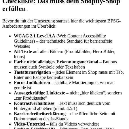
Checkliste: Das muss dein Shopify-Shop
erfüllen
Bevor du mit der Umsetzung startest, hier die wichtigsten BFSG-
Anforderungen im Überblick:
WCAG 2.1 Level AA
(Web Content Accessibility
Guidelines) – der technische Standard für barrierefreie
Websites
Alt-Texte
auf allen Bildern (Produktbilder, Hero-Bilder,
Icons)
Farbe nicht alleiniges Erkennungsmerkmal
– Buttons
müssen auch Symbole oder Text haben
Tastaturnavigation
– jedes Element im Shop muss mit Tab,
Enter und Escape bedienbar sein
Focus-Indikatoren
– sichtbare Markierungen, wo man
gerade ist
Aussagekräftige Linktexte
– nicht „hier klicken”, sondern
„zur Produktseite”
Kontrastverhältnisse
– Text muss sich deutlich vom
Hintergrund abheben (mind. 4.5:1)
Barrierefreiheitserklärung
– eine öffentliche Seite mit
Dokumentation des Ist-Stands
Video-Untertitel
– falls du Videos verwendest