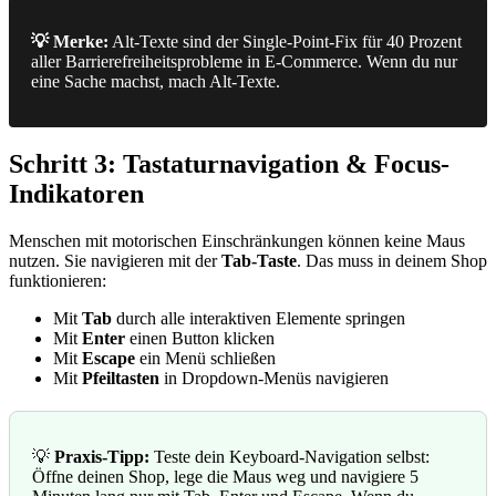
💡 Merke:
Alt-Texte sind der Single-Point-Fix für 40 Prozent
aller Barrierefreiheitsprobleme in E-Commerce. Wenn du nur
eine Sache machst, mach Alt-Texte.
Schritt 3: Tastaturnavigation & Focus-
Indikatoren
Menschen mit motorischen Einschränkungen können keine Maus
nutzen. Sie navigieren mit der
Tab-Taste
. Das muss in deinem Shop
funktionieren:
Mit
Tab
durch alle interaktiven Elemente springen
Mit
Enter
einen Button klicken
Mit
Escape
ein Menü schließen
Mit
Pfeiltasten
in Dropdown-Menüs navigieren
💡
Praxis-Tipp:
Teste dein Keyboard-Navigation selbst:
Öffne deinen Shop, lege die Maus weg und navigiere 5