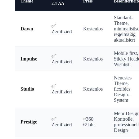
Theme
Preis
Besonderheit
2.1 AA
Standard-
Theme,
✅
Dawn
Kostenlos
minimalistis
Zertifiziert
regelmäßig
aktualisiert
Mobile-first,
✅
Impulse
Kostenlos
Sticky Heade
Zertifiziert
Wishlist
Neuestes
Theme,
✅
Studio
Kostenlos
flexibles
Zertifiziert
Design-
System
Mehr Design
✅
~360
Kontrolle,
Prestige
Zertifiziert
€/Jahr
professionell
Design