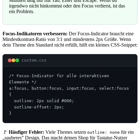
Minuten lang nur mit Tab, Enter und Escape. Wenn du
irgendwo nicht hinkommst oder den Focus verlierst, ist das
ein Problem.
Focus-Indikatoren verbessern:
Der Focus-Indicator braucht eine
Mindestkontrast-Ratio von 3:1 und mindestens 2px Größe. Wenn
dein Theme den Standard nicht erfüllt, hilft ein kleines CSS-Snippet:
custom.css
/* Focus-Indicator für alle interaktiven 
Elemente */

a:focus, button:focus, input:focus, select:focus 
{

  outline: 2px solid #000;

  outline-offset: 2px;

}
🚩
Häufiger Fehler:
Viele Themes setzen
für ein
outline: none
„sauberes” Design. Das macht deinen Shop für Tastatur-Nutzer