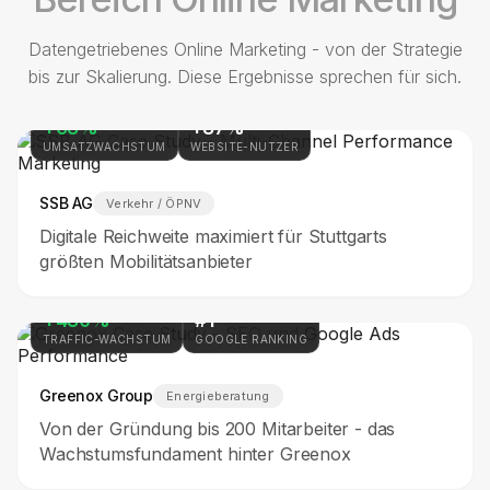
Datengetriebenes Online Marketing - von der Strategie
bis zur Skalierung. Diese Ergebnisse sprechen für sich.
+68%
+87%
UMSATZWACHSTUM
WEBSITE-NUTZER
SSB AG
Verkehr / ÖPNV
Digitale Reichweite maximiert für Stuttgarts
größten Mobilitätsanbieter
+480%
#1
TRAFFIC-WACHSTUM
GOOGLE RANKING
Greenox Group
Energieberatung
Von der Gründung bis 200 Mitarbeiter - das
Wachstumsfundament hinter Greenox