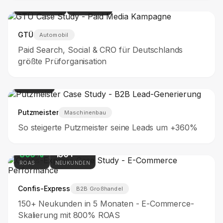
42M+
478K+
IMPRESSIONEN
LINK-KLICKS
GTÜ
Automobil
Paid Search, Social & CRO für Deutschlands
größte Prüforganisation
+360%
LEADS
Putzmeister
Maschinenbau
So steigerte Putzmeister seine Leads um +360%
800%
150+
ROAS
NEUKUNDEN
Confis-Express
B2B Großhandel
150+ Neukunden in 5 Monaten - E-Commerce-
Skalierung mit 800% ROAS